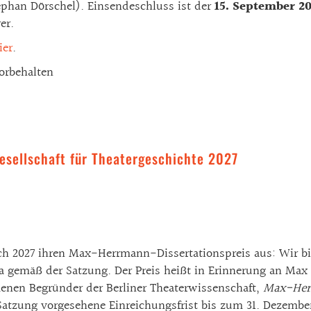
phan Dörschel). Einsendeschluss ist der
15. September 2
er.
ier
.
orbehalten
esellschaft für Theatergeschichte 2027
auch 2027 ihren Max-Herrmann-Dissertationspreis aus: Wir 
a gemäß der Satzung. Der Preis heißt in Erinnerung an Max
nen Begründer der Berliner Theaterwissenschaft,
Max-Herr
 Satzung vorgesehene Einreichungsfrist bis zum 31. Dezemb