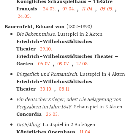
Königliches Schauspielhaus – Théâtre
Français
24.03.
,
07.04.
,
11.04.
,
05.05.
,
24.05.
Bauernfeld, Eduard von
(1802-1890)
Die Bekenntnisse
. Lustspiel in 2 Akten
Friedrich-Wilhelmstädtisches
Theater
29.10.
Friedrich-Wilhelmstädtisches Theater –
Garten
05.07.
,
09.07.
,
27.08.
Bürgerlich und Romantisch
. Lustspiel in 4 Akten
Friedrich-Wilhelmstädtisches
Theater
30.10.
,
08.11.
Ein deutscher Krieger, oder: Die Belagerung von
Bergzabern im Jahre 1648
. Schauspiel in 3 Akten
Concordia
26.03.
Großjährig
. Lustspiel in 2 Aufzügen
Königliches Opernhaus
11.04.