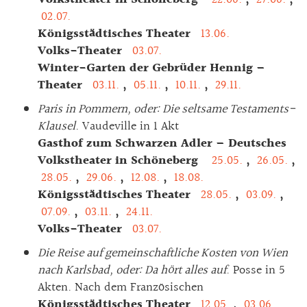
02.07.
Königsstädtisches Theater
13.06.
Volks-Theater
03.07.
Winter-Garten der Gebrüder Hennig –
Theater
03.11.
,
05.11.
,
10.11.
,
29.11.
Paris in Pommern, oder: Die seltsame Testaments-
Klausel
. Vaudeville in 1 Akt
Gasthof zum Schwarzen Adler – Deutsches
Volkstheater in Schöneberg
25.05.
,
26.05.
,
28.05.
,
29.06.
,
12.08.
,
18.08.
Königsstädtisches Theater
28.05.
,
03.09.
,
07.09.
,
03.11.
,
24.11.
Volks-Theater
03.07.
Die Reise auf gemeinschaftliche Kosten von Wien
nach Karlsbad, oder: Da hört alles auf
. Posse in 5
Akten. Nach dem Französischen
Königsstädtisches Theater
12.05.
,
03.06.