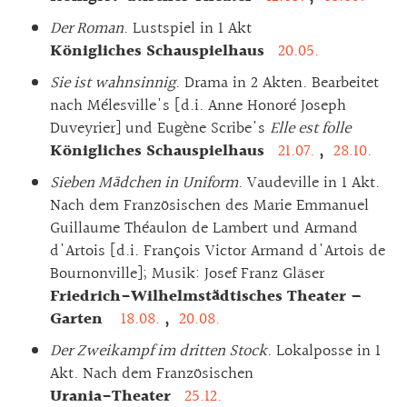
Der Roman
. Lustspiel in 1 Akt
Königliches Schauspielhaus
20.05.
Sie ist wahnsinnig
. Drama in 2 Akten. Bearbeitet
nach Mélesville's [d.i. Anne Honoré Joseph
Duveyrier] und Eugène Scribe's
Elle est folle
Königliches Schauspielhaus
21.07.
,
28.10.
Sieben Mädchen in Uniform
. Vaudeville in 1 Akt.
Nach dem Französischen des Marie Emmanuel
Guillaume Théaulon de Lambert und Armand
d'Artois [d.i. François Victor Armand d'Artois de
Bournonville]; Musik: Josef Franz Gläser
Friedrich-Wilhelmstädtisches Theater –
Garten
18.08.
,
20.08.
Der Zweikampf im dritten Stock
. Lokalposse in 1
Akt. Nach dem Französischen
Urania-Theater
25.12.