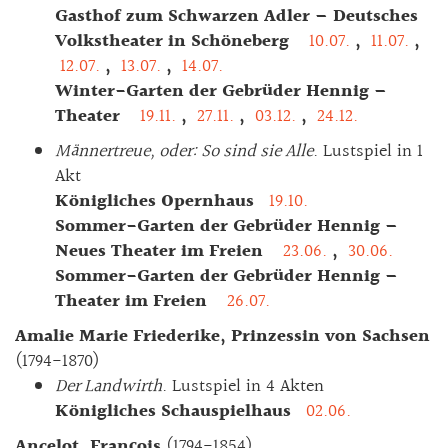
Gasthof zum Schwarzen Adler – Deutsches
Volkstheater in Schöneberg
10.07.
,
11.07.
,
12.07.
,
13.07.
,
14.07.
Winter-Garten der Gebrüder Hennig –
Theater
19.11.
,
27.11.
,
03.12.
,
24.12.
Männertreue, oder: So sind sie Alle
. Lustspiel in 1
Akt
Königliches Opernhaus
19.10.
Sommer-Garten der Gebrüder Hennig –
Neues Theater im Freien
23.06.
,
30.06.
Sommer-Garten der Gebrüder Hennig –
Theater im Freien
26.07.
Amalie Marie Friederike, Prinzessin von Sachsen
(1794-1870)
Der Landwirth
. Lustspiel in 4 Akten
Königliches Schauspielhaus
02.06.
Ancelot, François
(1794-1854)