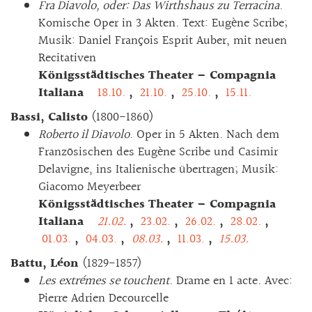
Fra Diavolo, oder: Das Wirthshaus zu Terracina
.
Komische Oper in 3 Akten. Text: Eugène Scribe;
Musik: Daniel François Esprit Auber, mit neuen
Recitativen
Königsstädtisches Theater – Compagnia
Italiana
18.10.
,
21.10.
,
25.10.
,
15.11.
Bassi, Calisto
(1800-1860)
Roberto il Diavolo
. Oper in 5 Akten. Nach dem
Französischen des Eugène Scribe und Casimir
Delavigne, ins Italienische übertragen; Musik:
Giacomo Meyerbeer
Königsstädtisches Theater – Compagnia
Italiana
21.02.
,
23.02.
,
26.02.
,
28.02.
,
01.03.
,
04.03.
,
08.03.
,
11.03.
,
15.03.
Battu, Léon
(1829-1857)
Les extrémes se touchent
. Drame en 1 acte. Avec:
Pierre Adrien Decourcelle