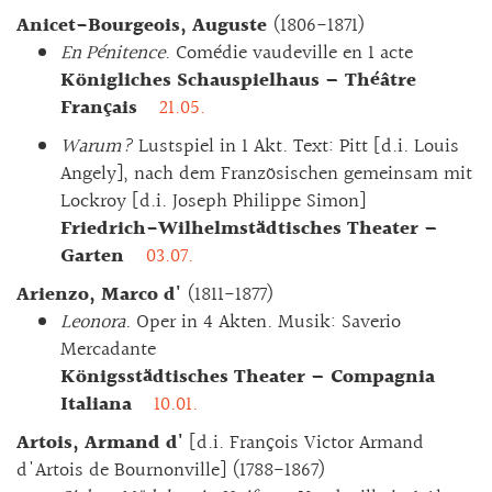
Anicet-Bourgeois, Auguste
(1806-1871)
En Pénitence
. Comédie vaudeville en 1 acte
Königliches Schauspielhaus – Théâtre
Français
21.05.
Warum?
Lustspiel in 1 Akt. Text: Pitt [d.i. Louis
Angely], nach dem Französischen gemeinsam mit
Lockroy [d.i. Joseph Philippe Simon]
Friedrich-Wilhelmstädtisches Theater –
Garten
03.07.
Arienzo, Marco d'
(1811-1877)
Leonora
. Oper in 4 Akten. Musik: Saverio
Mercadante
Königsstädtisches Theater – Compagnia
Italiana
10.01.
Artois, Armand d'
[d.i. François Victor Armand
d'Artois de Bournonville] (1788-1867)