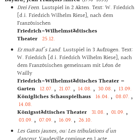
Drei Feen
. Lustspiel in 2 Akten. Text: W. Friedrich
[d.i. Friedrich Wilhelm Riese], nach dem
Französischen
Friedrich-Wilhelmstädtisches
Theater
25.12.
Er muß auf's Land
. Lustspiel in 3 Aufzügen. Text:
W. Friedrich [d.i. Friedrich Wilhelm Riese], nach
dem Französischen gemeinsam mit Léon de
Wailly
Friedrich-Wilhelmstädtisches Theater –
Garten
12.07.
,
21.07.
,
14.08.
,
30.08.
,
13.09.
Königliches Schauspielhaus
16.04.
,
08.07.
,
14.08.
Königsstädtisches Theater
31.08.
,
01.09.
,
03.09.
,
07.09.
,
16.09.
,
26.10.
Les Gants jaunes, ou: Les tribulations d’un
danceur
. Vaudeville comique en 1 acte