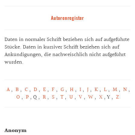
Autorenregister
Daten in normaler Schrift beziehen sich auf aufgeführte
Stücke. Daten in kursiver Schrift beziehen sich auf
Ankündigungen, die nachweischlich nicht aufgeführt
wurden.
A
,
B
,
C
,
D
,
E
,
F
,
G
,
H
,
I
,
J
,
K
,
L
,
M
,
N
,
O
,
P
, Q ,
R
,
S
,
T
,
U
,
V
,
W
,
X
, Y ,
Z
Anonym