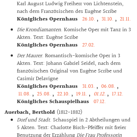
Karl August Ludwig Freiherr von Lichtenstein,
nach dem Französischen des Eugène Scribe
Königliches Opernhaus
26.10.
,
31.10.
,
21.11.
Die Krondiamanten
. Komische Oper mit Tanz in 3
Akten. Text: Eugène Scribe
Königliches Opernhaus
27.02.
Der Maurer
. Romantisch-komische Oper in 3
Akten. Text: Johann Gabriel Seidel, nach dem
französischen Original von Eugène Scribe und
Casimir Delavigne
Königliches Opernhaus
31.03.
,
06.08.
,
11.08.
,
25.08.
,
22.10.
,
19.11.
,
01.12.
,
17.12.
Königliches Schauspielhaus
07.12.
Auerbach, Berthold
(1812-1882)
Dorf und Stadt
. Schauspiel in 2 Abtheilungen und
5 Akten. Text: Charlotte Birch-Pfeiffer mit freier
Benutzung der Erzählung
Die Frau Professorin