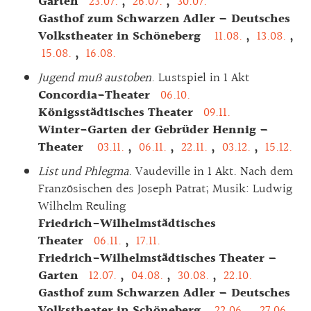
Garten
23.07.
,
26.07.
,
30.07.
Gasthof zum Schwarzen Adler – Deutsches
Volkstheater in Schöneberg
11.08.
,
13.08.
,
15.08.
,
16.08.
Jugend muß austoben
. Lustspiel in 1 Akt
Concordia-Theater
06.10.
Königsstädtisches Theater
09.11.
Winter-Garten der Gebrüder Hennig –
Theater
03.11.
,
06.11.
,
22.11.
,
03.12.
,
15.12.
List und Phlegma
. Vaudeville in 1 Akt. Nach dem
Französischen des Joseph Patrat; Musik: Ludwig
Wilhelm Reuling
Friedrich-Wilhelmstädtisches
Theater
06.11.
,
17.11.
Friedrich-Wilhelmstädtisches Theater –
Garten
12.07.
,
04.08.
,
30.08.
,
22.10.
Gasthof zum Schwarzen Adler – Deutsches
Volkstheater in Schöneberg
22.06.
,
27.06.
,