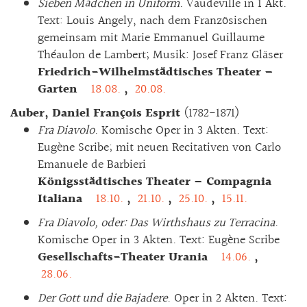
Sieben Mädchen in Uniform
. Vaudeville in 1 Akt.
Text: Louis Angely, nach dem Französischen
gemeinsam mit Marie Emmanuel Guillaume
Théaulon de Lambert; Musik: Josef Franz Gläser
Friedrich-Wilhelmstädtisches Theater –
Garten
18.08.
,
20.08.
Auber, Daniel François Esprit
(1782-1871)
Fra Diavolo
. Komische Oper in 3 Akten. Text:
Eugène Scribe; mit neuen Recitativen von Carlo
Emanuele de Barbieri
Königsstädtisches Theater – Compagnia
Italiana
18.10.
,
21.10.
,
25.10.
,
15.11.
Fra Diavolo, oder: Das Wirthshaus zu Terracina
.
Komische Oper in 3 Akten. Text: Eugène Scribe
Gesellschafts-Theater Urania
14.06.
,
28.06.
Der Gott und die Bajadere
. Oper in 2 Akten. Text: