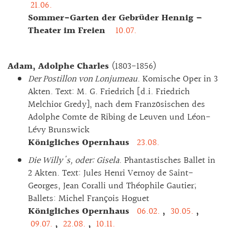
21.06.
Sommer-Garten der Gebrüder Hennig –
Theater im Freien
10.07.
Adam, Adolphe Charles
(1803-1856)
Der Postillon von Lonjumeau
. Komische Oper in 3
Akten. Text: M. G. Friedrich [d.i. Friedrich
Melchior Gredy], nach dem Französischen des
Adolphe Comte de Ribing de Leuven und Léon-
Lévy Brunswick
Königliches Opernhaus
23.08.
Die Willy's, oder: Gisela
. Phantastisches Ballet in
2 Akten. Text: Jules Henri Vernoy de Saint-
Georges, Jean Coralli und Théophile Gautier;
Ballets: Michel François Hoguet
Königliches Opernhaus
06.02.
,
30.05.
,
09.07.
,
22.08.
,
10.11.