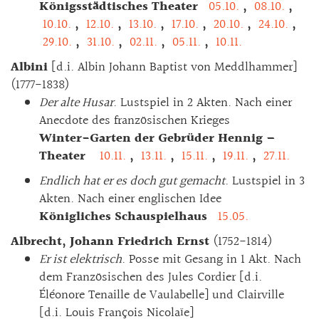
Königsstädtisches Theater
05.10.
,
08.10.
,
10.10.
,
12.10.
,
13.10.
,
17.10.
,
20.10.
,
24.10.
,
29.10.
,
31.10.
,
02.11.
,
05.11.
,
10.11.
Albini
[d.i. Albin Johann Baptist von Meddlhammer]
(1777-1838)
Der alte Husar
. Lustspiel in 2 Akten. Nach einer
Anecdote des französischen Krieges
Winter-Garten der Gebrüder Hennig –
Theater
10.11.
,
13.11.
,
15.11.
,
19.11.
,
27.11.
Endlich hat er es doch gut gemacht
. Lustspiel in 3
Akten. Nach einer englischen Idee
Königliches Schauspielhaus
15.05.
Albrecht, Johann Friedrich Ernst
(1752-1814)
Er ist elektrisch
. Posse mit Gesang in 1 Akt. Nach
dem Französischen des Jules Cordier [d.i.
Éléonore Tenaille de Vaulabelle] und Clairville
[d.i. Louis François Nicolaïe]